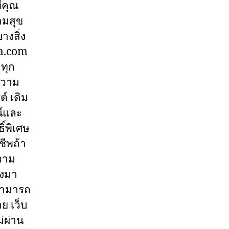
่คุณ
ามสุข
งสิ่ง
va.com
าทุก
ความ
ต์ เดิม
น์และ
ิ์พิเศษ
ีพถ้า
วาม
องมา
สามารถ
ย เว็บ
่ผ่าน