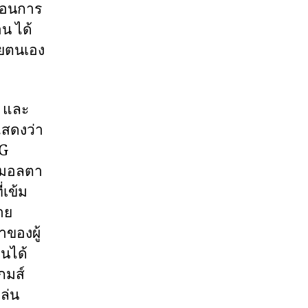
มือนการ
อน ได้
วยตนเอง
, และ
แสดงว่า
PG
กมอลตา
่เข้ม
าย
าของผู้
นได้
กมส์
ล่น