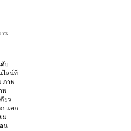
nts
นดับ
ไลน์ที่
าย ภาพ
ภาพ
เดียว
จก แตก
ิยม
ถอน