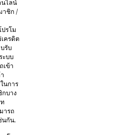
อนไลน์
มาชิก /
ีโปรโม
่เครดิต
บรับ
งระบบ
ถเข้า
้า
ๆ ในการ
ชิกบาง
าท
สามารถ
่นกัน.