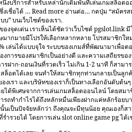
หนึ่งบริการสำหรับเหล่านักเดิมพันที่เล่นเกมสล็อตอ
 ซึ่งเชื่อได้ … Read more อ่านต่อ… กดปุ่ม “สมัครส
ระบบ” บนเว็บไซต์ของเรา.
องจุดเด่น เราเห็นได้ชัดว่าเว็บไซต์ pgslot.link ม
เศษมากมายมีโปรให้เลือกหลากหลาย โปรสมาชิกใหม
% เล่นได้แบบจุใจ ระบบของเกมส์ที่พัฒนามาเพื่อตอ
องการของสมาชิกเป็นอย่างดี และความเสถียรขอ
ารฝาก-ถอนเงินที่รวดเร็ว ไม่เกิน 1-2 นาที ก็สามาร
มสล็อตได้เลย จนทำให้สมาชิกทุกท่านกลายเป็นลูกค
องเรา และบริษัทของเราก็เป็นทางเลือกอันดับต้น
ายได้พิเศษจากการเล่นเกมสล็อตออนไลน์ โดยสมา
รถทำกำไรได้ถึงหลักหมื่นเพียงฝากแค่หลักร้อยบ
น นั้นเป็นปัจจัยหลักว่า ถึงคุณจะมีทุนน้อย คุณเองก็
ี่ร่ำรวยได้ โดยการเล่น slot online game pg ได้เช