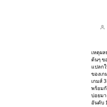
เหตุผลห
ต้นๆ ข
แปลกให
ของเกม
เกมส์ 3
พร้อม
บ่อยมา
อันดับ 