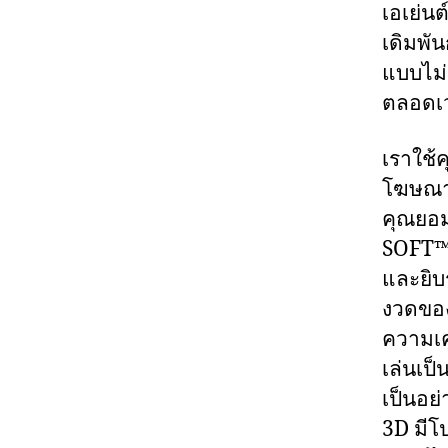
เอเย่นต
เดิมพัน
แบบไม่
ตลอดเว
เราใช้ค
โฆษณาท
คุณยอม
SOFT™
และยิบ
งวดของย
ความเค
เล่นเป
เป็นอย
3D มีโ