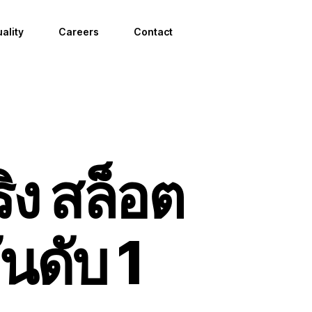
ality
Careers
Contact
ิง สล็อต
นดับ 1