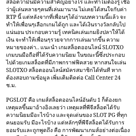
สล็อตว่ามันมีความสำคัญอย่างไร และทำไมต้องรู้ เชื่อ
ว่าผู้เล่นหลายๆคนที่เล่นมานาน ไม่เคยได้สนใจกับค่า
RTP นี้ แต่หลังจากที่เพื่อนๆได้อ่านบทความนี้แล้ว จะ
ทำให้เพื่อนๆเลือกเกมได้ถูก และได้เงินรางวัลกลับไป
แน่นอน ประกอบความรู้ เทคนิคเล่นเกมยิงปลาให้ได้
เงิน จะทำให้เพื่อนๆรวยจากการเล่นมากขึ้น ความ
หมายของค่า.. แนะนำ เกมสล็อตออนไลน์ SLOTXO
เกมบนมือถือที่ได้รับความนิยม ในขณะนี้ซึ่งประกอบ
ไปด้วยเกมสล็อตที่มีภาพกราฟฟิคสวย หากสนใจเล่น
SLOTXO สล็อตออนไลน์สมัครสมาชิกได้ทันที หาก
ต้องสอบถามข้อมูล เพิ่มเติมติดต่อ Call Center 24
ช.ม.
PGSLOT คือ เกมส์สล็อตออนไลน์อันดับ 1 ก็ต้องยก
เหตุผลขึ้นมาอ้างอิงเลยว่า เหตุผลที่พีจีสล็อตได้รับ
ความนิยมมีอะไรบ้าง และจุดเด่นของ SLOT PG ที่ทุก
คนยอมรับ มีอะไรบ้าง แต่หลักๆที่พีจีสล็อตได้รับการ
ยอมรับและถูกพูดถึง คือ การพัฒนาเกมส์อย่างต่อเนื่อง