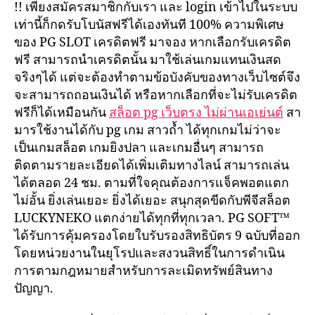
!! เพียงสมัครสมาชิกกับเรา และ login เข้าไปในระบบ
เท่านี้ก็กดรับโบนัสฟรีได้เองทันที 100% ความพิเศษ
ของ PG SLOT เครดิตฟรี มาจอง หากเลือกรับเครดิต
ฟรี สามารถนำเครดิตนั้น มาใช้เล่นเกมแทนเงินสด
จริงๆได้ แต่จะต้องทำตามข้อบังคับของทางเว็บไซต์จึง
จะสามารถถอนเงินได้ หรือหากเลือกที่จะไม่รับเครดิต
ฟรีก็ได้เหมือนกัน
สล็อต pg เว็บตรง ไม่ผ่านเอเย่นต์
สา
มารใช้งานได้กับ pg เกม สาวถ้ำ ได้ทุกเกมไม่ว่าจะ
เป็นเกมสล็อต เกมยิงปลา และเกมอื่นๆ สามารถ
ติดตามรายละเอียดได้เพิ่มเติมทางไลน์ สามารถเล่น
ได้ตลอด 24 ชม. ตามที่ใจคุณต้องการแจ็คพอตแตก
ไม่อั้น ยิ่งเล่นเยอะ ยิ่งได้เยอะ สนุกสุดขีดกับพีจีสล็อต
LUCKYNEKO แตกง่ายได้ทุกที่ทุกเวลา. PG SOFT™
ได้รับการคุ้มครองโดยใบรับรองสิทธิบัตร 9 ฉบับที่ออก
โดยหน่วยงานในยุโรปและสงวนสิทธิ์ในการดำเนิน
การตามกฎหมายสำหรับการละเมิดทรัพย์สินทาง
ปัญญา.