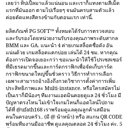
เลยว่า ทิปเปิ้ลมาแล้วแน่นอน และเราก็แทงตามสีเม็ด
แรกที่มันออก ตามไปเรื่อยๆ จนมันครบสามตัวแล้ว
ค่อยตัดแทงสีตรงข้ามกับตอนแรก เท่านี้.
ผลิตภัณฑ์ PG SOFT™ ทั้งหมดได้รับการตรวจสอบ
และรับรองโดยหน่วยงานรับรองคุณภาพระดับสากล
BMM และ GA. แนะนำ 4 ค่ายเกมสล็อตชื่อดัง อัน
แน่นด้วย เกมสล็อตแตกบ่อย เล่นได้ 24 ชม. หากคุณ
ต้องการเปิดจอเยอะกว่า ขอแนะนำให้ใช้โปรเซสเซอร์
ที่มีเธรดมากขึ้นและการ์ดกราฟิกเพื่อจัดเก็บการ์ด
กราฟิกขนาดใหญ่ขึ้นชั่วคราว วิธีการทำการเลือก
เฉพาะสามารถอ้างอิงถึงกวดวิชาการตั้งค่าการเพิ่ม
ประสิทธิภาพและ Multi-instance. หรือใครสมัครไม่
เป็นเราก็มีน้องๆ ทีมงานแอดมินคอยดูแล 24 ชั่วโมง มี
ปัญหาตรงไหน ไม่เข้าใจเกมไหนก็แอดไลน์ไปถาม
ได้ที่ @ufath168 เราพร้อมดูแลคุณลูกค้าเสมือน
คนในครอบครัว.. (มี @ นำหน้า) หรือ สแกน QR CODE
พร้อมทีมงานมืออาชีพ ดูแลคุณตลอด 24 ชั่วโมง ค่ะ. 5