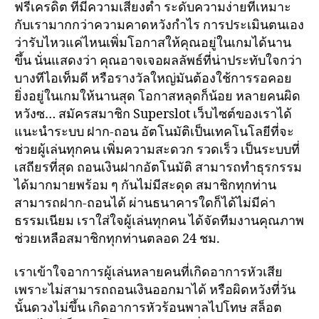
ฟรีเครดิต ที่มีความเสี่ยงต่ำ ระดับความง่ายที่เหมาะ
กับเรามากกว่าความคาดหวังกำไร การประเมินตนเอง
ว่ารับไหวแค่ไหนเพิ่มโอกาสให้คุณอยู่ในเกมได้นาน
ขึ้น นั่นแสดงว่า คุณอาจเจอผลลัพธ์ที่น่าประทับใจกว่า
บางทีไอเท็มดี หรือรางวัลใหญ่มันต้องใช้การรอคอย
ยิ่งอยู่ในเกมให้นานสุด โอกาสหลุดก็น้อย หลายคนผิด
หวังซ… สมัครสมาชิก Superslot เว็บไซต์ของเราได้
แนะนำระบบ ฝาก-ถอน อัตโนมัติเป็นเทคโนโลยีที่จะ
ช่วยผู้เล่นทุกคน เพิ่มความสะดวก รวดเร็ว เป็นระบบที่
เสถียรที่สุด ถอนเงินฝากอัตโนมัติ สามารถทำธุรกรรม
ได้มากมายพร้อม ๆ กันไม่มีสะดุด สมาชิกทุกท่าน
สามารถฝาก-ถอนได้ ผ่านธนาคารใดก็ได้ไม่มีค่า
ธรรมเนียม เราใส่ใจผู้เล่นทุกคน ได้จัดทีมงานคุณภาพ
ช่วยเหลือสมาชิกทุกท่านตลอด 24 ชม.
เราเข้าใจอาการผู้เล่นหลายคนที่เกิดอาการหัวเสีย
เพราะไม่สามารถถอนเงินออกมาได้ หรือผิดหวังที่วัน
นั้นดวงไม่ขึ้น เกิดอาการหัวร้อนพาลไปโทษ สล็อต