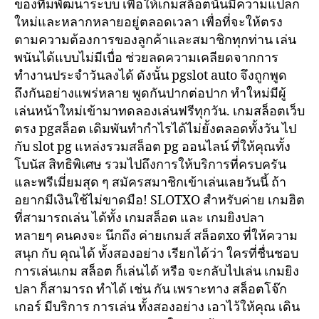
ของทีมพัฒนาระบบ เพื่อให้เกมสล็อตนั้นมีความแปลก
ใหม่และหลากหลายอยู่ตลอดเวลา เพื่อที่จะให้ตรง
ตามความต้องการของลูกค้าและสมาชิกทุกท่าน เล่น
พนันได้แบบไม่มีเบื่อ ช่วยลดความเคลียดจากการ
ทำงานประจำวันลงได้ ดังนั้น pgslot auto จึงถูกพูด
ถึงกันอย่างแพร่หลาย พูดกันปากต่อปาก ทำใหม่มีผู้
เล่นหน้าใหม่เข้ามาทดลองเล่นฟรีทุกวัน. เกมสล็อตเว็บ
ตรง pgสล็อต เดิมพันทำกำไรได้ไม่ยั้งตลอดทั้งวัน ไป
กับ slot pg แหล่งรวมสล็อต pg ออนไลน์ ที่ให้คุณทั้ง
โบนัส สิทธิพิเศษ รวมไปถึงการให้บริการที่ครบครัน
และพรีเมี่ยมสุด ๆ สมัครสมาชิกเข้าเล่นเลยวันนี้ ถ้า
อยากมีเงินใช้ไม่ขาดมือ! SLOTXO สำหรับค่าย เกมฮิต
ที่สามารถเล่น ได้ทั้ง เกมสล็อต และ เกมยิงปลา
หลายๆ คนคงจะ นึกถึง ค่ายเกมส์ สล็อตxo ที่ให้ความ
สนุก กับ คุณได้ ทั้งสองอย่าง เรียกได้ว่า ใครที่ชื่นชอบ
การเล่นเกม สล็อต ก็เล่นได้ หรือ จะกลับไปเล่น เกมยิง
ปลา ก็สามารถ ทำได้ เช่น กัน เพราะทาง สล็อตโจ๊ก
เกอร์ มีบริการ การเล่น ทั้งสองอย่าง เอาไว้ให้คุณ เดิน