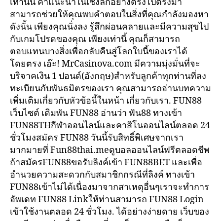
เท่านั้น คำแนะนำในเชิงลึกอย่างตรงไปตรงมา
สามารถช่วยให้คุณพบคำตอบในสิ่งที่คุณกำลังมองหา
ดังนั้น เพียงคุณนั่งลง รู้สึกผ่อนคลายและมีความสุขไป
กับเกมโปรดของคุณ เพียงเท่านี้ คุณก็สามารถ
ตอบแทนบางสิ่งเพื่อกลับคืนสู่โลกใบนี้ของเราได้
โดยตรง เอ๊ะ! MrCasinova.com มีความมุ่งมั่นที่จะ
บริจาคเงิน 1 ปอนด์(อังกฤษ)สำหรับลูกค้าทุกท่านที่ลง
ทะเบียนกับพันธมิตรของเรา คุณสามารถอ่านบทความ
เพิ่มเติมเกี่ยวกับหัวข้อนี้ในหน้า เกี่ยวกับเรา. FUN88
เว็บไซต์ เดิมพัน FUN88 อ่านว่า ฟัน88 ทางเข้า
FUN88THกีฬาออนไลน์และคาสิโนออนไลน์ตลอด 24
ชั่วโมงสมัคร FUN88 วันนี้รับสิทธิ์พิเศษจากเรา
มากมายที่ Fun88thai.meดูบอลออนไลน์ฟรีตลอดชีพ
ถ้าสมัครFUN88ขอรับลิงค์เข้า FUN88BET และเพื่อ
อำนวยความสะดวกกับสมาชิกกรณีที่ลิงค์ ทางเข้า
FUN88เข้าไม่ได้เนื่องมาจากสาเหตุอื่นๆเราจะทำการ
อัพเดท FUN88 Linkให้ท่านสามารถ FUN88 Login
เข้าใช้งานตลอด 24 ชั่วโมง. ได้อย่างง่ายดาย เว็บของ