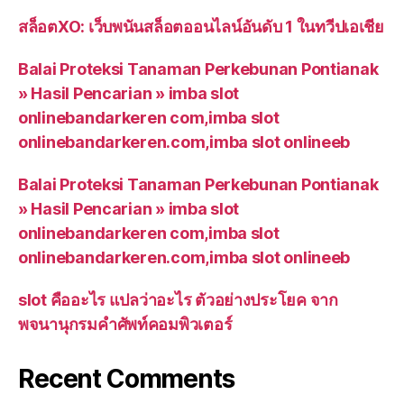
สล็อตXO: เว็บพนันสล็อตออนไลน์อันดับ 1 ในทวีปเอเชีย
Balai Proteksi Tanaman Perkebunan Pontianak
» Hasil Pencarian » imba slot
onlinebandarkeren com,imba slot
onlinebandarkeren.com,imba slot onlineeb
Balai Proteksi Tanaman Perkebunan Pontianak
» Hasil Pencarian » imba slot
onlinebandarkeren com,imba slot
onlinebandarkeren.com,imba slot onlineeb
slot คืออะไร แปลว่าอะไร ตัวอย่างประโยค จาก
พจนานุกรมคำศัพท์คอมพิวเตอร์
Recent Comments