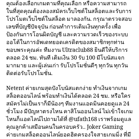
คุณต้องเลือกเกมตามที่คุณเลือก หรือความสามารถ
ในที่สุดคุณต้องลองสมัครเว็บไซต์ในสล็อตและรับการ
โปรโมตเว็บไซต์ในสล็อต มาลองกัน. กรุณาตรวจสอบ
เลขที่บัญชีปัจจุบัน ก่อนทำการเติมเงินทุกครั้ง เพื่อ
ป้องกันการโอนผิดบัญชี และความรวดเร็วของระบบ
ออโต้ในการอัพเดทยอดเครดิตของสมาชิกทุกท่าน
ขอบพระคุณค่ะ ทืมงาน Ultraclub88 ยินดีให้บริการ
ตลอด 24 ชม. ทันที เติมเงิน 30 รับ 100 มีโบนัสแจก
มากมาย และผู้เล่นเก่า รับโปรโมชั่นดีๆ ทุกวัน ทุกวัน
ติดต่อรับโปรโมชั่น.
Netent ค่ายเกมสุดปังโบนัสแตกง่าย ทำเงินจากเกม
สล็อตออนไลน์ พร้อมทำเงินได้ตลอด 24 ชม. หรือใคร
สมัครไม่เป็นเราก็มีน้องๆ ทีมงานแอดมินคอยดูแล 24
ชั่วโมง มีปัญหาตรงไหน คาสิโนออนไลน์ ไม่เข้าใจเกม
ไหนก็แอดไลน์ไปถามได้ที่ @ufath168 เราพร้อมดูแล
คุณลูกค้าเสมือนคนในครอบครัว.. Joker Gaming
ค่ายเกมสล็อตออนไลน์ยอดฮิตครองใจสายเกมมิ่ง ที่มี