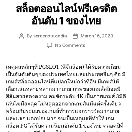
สล็อตออนไลน์ฟรีเครดิต
อันดับ 1 ของไทย
By
screenotexindia
March 16, 2023
No Comments
เหตุผลหลักๆที่ PGSLOT (พีจีสล็อต) ได้รับความนิยม
เป็นอันดับต้นๆ ของประเทศไทยและประเทศอื่นๆ คือ มี
เกมส์สล็อตออนไลน์ที่แปลกใหม่กว่าที่อื่น มีเกมส์ให้
เลือกเล่นหลายหลากมากมาย ภาพของเกมส์สล็อตมี
สีสันสวยสดงดงาม คมชัดระดับ 4K เป็นภาพเกมส์ 3มิติ
เล่นไม่มีสะดุด ไม่หลุดออกจากเกมส์แม้แต่ครั้งเดียว
พร้อมกับระบบของเกมส์ทำการแจกราววัลมากมาย
และแจก แตกบ่อยมาก จนเป็นเหตุผลที่ทำให้ เกม
สล็อต PG ได้รับความนิยมอันดับ 1 ของไทย ตลอดปีที่