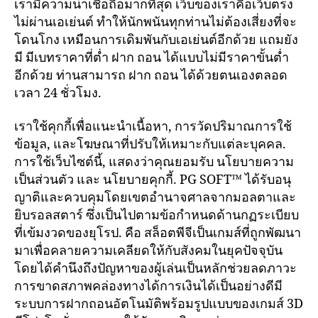
เรามีความน่าเชื่อถือมากที่สุด เว็บของเราคือเว็บตรง
ไม่ผ่านเอเย่นต์ ทำให้นักพนันทุกท่านไม่ต้องเสี่ยงที่จะ
โดนโกง เหมือนการเดิมพันกับเอเย่นต์อีกด้วย แถมยัง
มี มีเบทราคาที่ต่ำ ฝาก ถอน ได้แบบไม่มีราคาขั้นต่ำ
อีกด้วย ท่านสามารถ ฝาก ถอน ได้ด้วยตนเองตลอด
เวลา 24 ชั่วโมง.
เราใช้คุกกี้เพื่อแนะนำเนื้อหา, การวัดปริมาณการใช้
ข้อมูล, และโฆษณาที่ปรับให้เหมาะกับแต่ละบุคคล.
การใช้เว็บไซต์นี้, แสดงว่าคุณยอมรับ นโยบายความ
เป็นส่วนตัว และ นโยบายคุกกี้. PG SOFT™ ได้รับอนุ
ญาติและควบคุมโดยเขตอำนาจศาลจากมอลตาและ
ยิบรอลสตาร์ ซึ่งเป็นไปตามข้อกำหนดด้านกฏระเบียบ
ที่เข้มงวดของยุโรป. คือ สล็อตพีจีเป็นเกมส์ที่ถูกพัฒนา
มาเพื่อคลายความเคลียดให้กับสังคมในยุคปัจจุบัน
โดยได้คำนึงถึงปัญหาของผู้เล่นเป็นหลักช่วยลดภาวะ
การขาดสภาพคล่องทางได้การเงินได้เป็นอย่างดีมี
ระบบการฝากถอนอัตโนมัติพร้อมรูปแบบของเกมส์ 3D