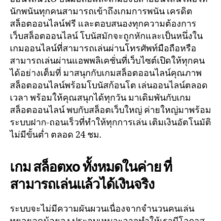
นักพนันทุกคนสามารถเข้าถึงเกมการพนัน เครดิต
สล็อตออนไลน์ฟรี และตอบสนองทุกความต้องการ
เว็บสล็อตออนไลน์ โบนัสมักจะถูกหักและเป็นหนึ่งใน
เกมออนไลน์ที่สามารถเล่นผ่านโทรศัพท์มือถือหรือ
สามารถเล่นผ่านแอพพลิเคชั่นที่เว็บไซต์เปิดให้ทุกคน
ได้อย่างเต็มที่ มาสนุกกับเกมสล็อตออนไลน์คุณภาพ
สล็อตออนไลน์พร้อมโบนัสก้อนโต เล่นออนไลน์ตลอด
เวลา พร้อมให้คุณสนุกได้ทุกวัน มาเดิมพันกับเกม
สล็อตออนไลน์ พบกับสล็อตเว็บใหญ่ ค่ายใหญ่มาพร้อม
ระบบฝาก-ถอนเร็วที่ทำให้ทุกการเล่น เติมเงินอัตโนมัติ
ไม่มีขั้นต่ำ ตลอด 24 ชม.
เกม สล็อตxo ทั้งหมดในค่าย ที่
สามารถเล่นแล้วได้เงินจริง
ระบบจะไม่มีความผันผวนเนื่องจากจำนวนคนเล่น