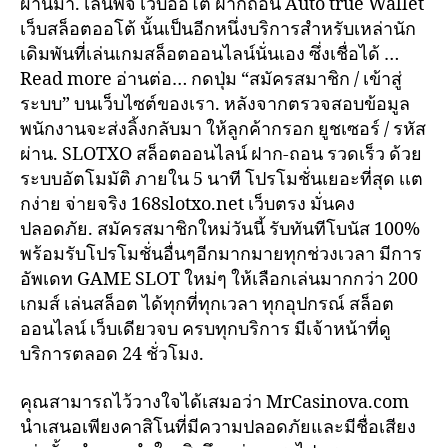
ผ่านมา. เล่นพีจี เว็บออโต้ ฝากถอน Auto true Wallet
เว็บสล็อตออโต้ นั้นเป็นอีกหนึ่งบริการสำหรับเหล่านัก
เดิมพันที่เล่นเกมสล็อตออนไลน์นั่นเอง ซึ่งเชื่อได้ …
Read more อ่านต่อ… กดปุ่ม “สมัครสมาชิก / เข้าสู่
ระบบ” บนเว็บไซต์ของเรา. หลังจากตรวจสอบข้อมูล
พนักงานจะส่งลิ้งกลับมา ให้ลูกค้ากรอก ยูชเซอร์ / รหัส
ผ่าน. SLOTXO สล็อตออนไลน์ ฝาก-ถอน รวดเร็ว ด้วย
ระบบอัตโมมัติ ภายใน 5 นาที โปรโมชั่นเยอะที่สุด เเต
กง่าย จ่ายจริง 168slotxo.net เว็บตรง มั่นคง
ปลอดภัย. สมัครสมาชิกใหม่วันนี้ รับทันทีโบนัส 100%
พร้อมรับโปรโมชั่นอื่นๆอีกมากมายทุกช่วงเวลา มีการ
อัพเดท GAME SLOT ใหม่ๆ ให้เลือกเล่นมากกว่า 200
เกมส์ เล่นสล็อต ได้ทุกที่ทุกเวลา ทุกอุปกรณ์ สล็อต
ออนไลน์ เว็บเดียวจบ ครบทุกบริการ มีเจ้าหน้าที่ดู
บริการตลอด 24 ชั่วโมง.
คุณสามารถไว้วางใจได้เสมอว่า MrCasinova.com
นำเสนอเพียงคาสิโนที่มีความปลอดภัยและมีชื่อเสียง